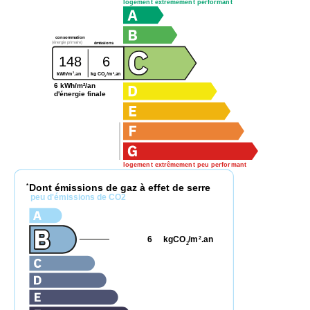
logement extrêmement performant
consommation
(énergie primaire)
émissions
148
6
2
2
kg CO
/m
.an
kWh/m
.an
2
6 kWh/m²/an
d'énergie finale
logement extrêmement peu performant
Dont émissions de gaz à effet de serre
*
peu d'émissions de CO2
6
kgCO
/m
.an
2
2