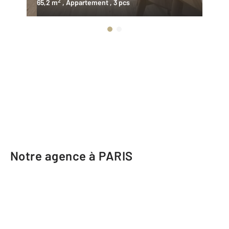
2
65,2 m
, Appartement
, 3 pcs
70
Notre agence à PARIS