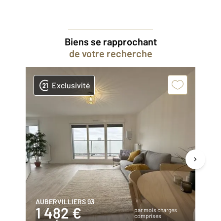
Biens se rapprochant
de votre recherche
Exclusivité
AUBERVILLIERS 93
ST
1 482 €
2
par mois charges
comprises