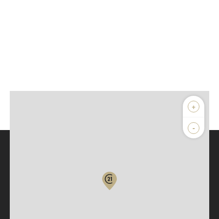
+
-
Parlons de vous, parlons biens
Votre compte :