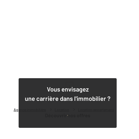
1
Vous envisagez
une carrière dans l'immobilier ?
Agence immobilière
Location
Location appartement
Découvrir nos offres