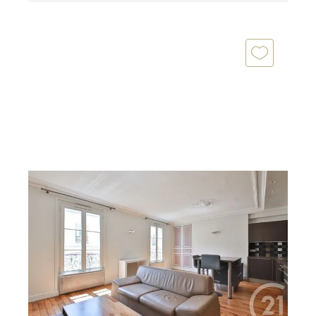
PARIS 75003
2
49,98 m
, 2 pièces
Ref : 10284
Appartement F2 à louer
3 250 €
par mois charges comprises