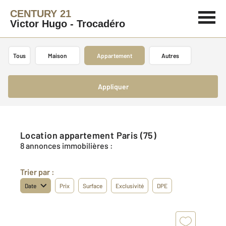
CENTURY 21
Victor Hugo - Trocadéro
Tous
Maison
Appartement
Autres
Appliquer
Location appartement Paris (75)
8 annonces immobilières :
Trier par :
Date
Prix
Surface
Exclusivité
DPE