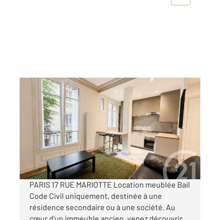
PARIS 75017
2
40,30 m
, 2 pièces
Ref : 10326
Appartement F2 à louer
1 990 €
par mois charges comprises
PARIS 17 RUE MARIOTTE Location meublée Bail
Code Civil uniquement, destinée à une
résidence secondaire ou à une société. Au
cœur d'un immeuble ancien, venez découvrir