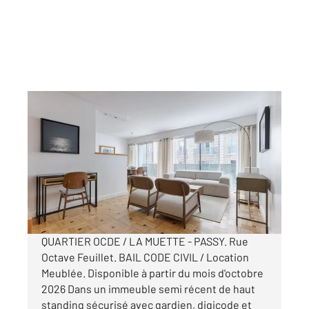
PARIS 75016
2
101,33 m
, 5 pièces
Ref : 10080
Appartement F5 à louer
5 995 €
par mois charges comprises
QUARTIER OCDE / LA MUETTE - PASSY. Rue
Octave Feuillet. BAIL CODE CIVIL / Location
Meublée. Disponible à partir du mois d'octobre
2026 Dans un immeuble semi récent de haut
standing sécurisé avec gardien, digicode et