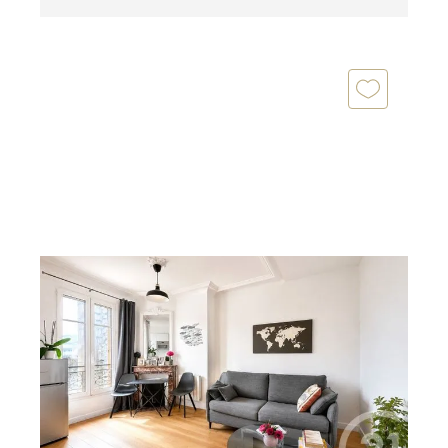
PARIS 75016
2
31,74 m
, 2 pièces
Ref : 10265
Appartement F2 à louer
1 690 €
par mois charges comprises