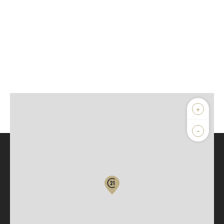
+
-
Parlons de vous, parlons biens
Votre compte :