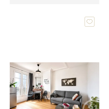
PARIS 75016
2
31,74 m
, 2 pièces
Ref : 10265
Appartement F2 à louer
1 690 €
par mois charges comprises