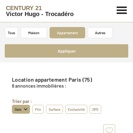
CENTURY 21
Victor Hugo - Trocadéro
Tous
Maison
Appartement
Autres
Appliquer
Location appartement Paris (75)
8 annonces immobilières :
Trier par :
Date
Prix
Surface
Exclusivité
DPE