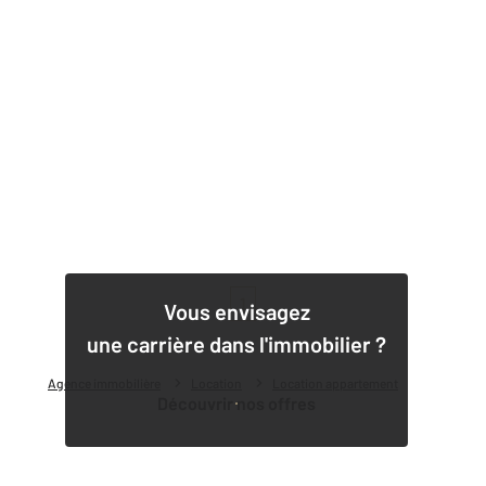
1
Vous envisagez
une carrière dans l'immobilier ?
Agence immobilière
Location
Location appartement
Découvrir nos offres