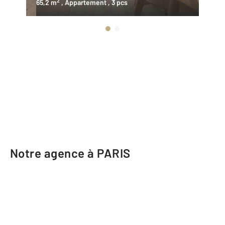
2
65,2 m
, Appartement
, 3 pcs
70
Notre agence à PARIS