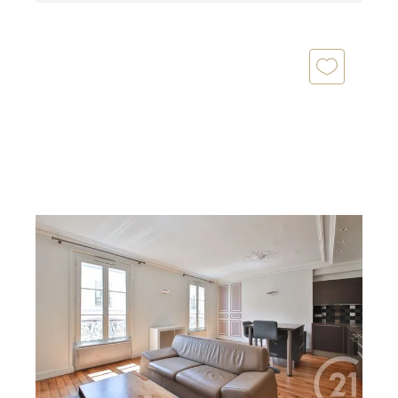
PARIS 75003
2
49,98 m
, 2 pièces
Ref : 10284
Appartement F2 à louer
3 250 €
par mois charges comprises