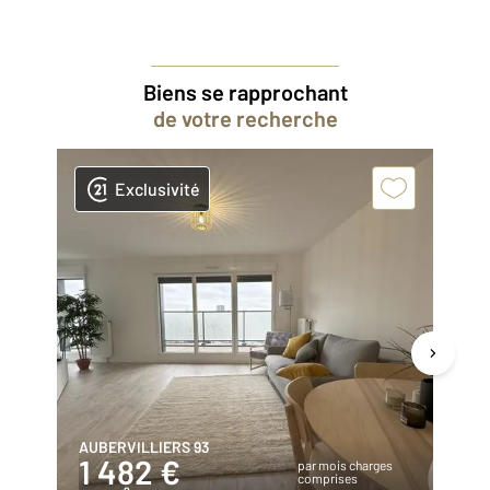
Biens se rapprochant
de votre recherche
Exclusivité
AUBERVILLIERS 93
ST
1 482 €
2
par mois charges
comprises