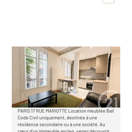
PARIS 75017
2
40,30 m
, 2 pièces
Ref : 10326
Appartement F2 à louer
1 990 €
par mois charges comprises
PARIS 17 RUE MARIOTTE Location meublée Bail
Code Civil uniquement, destinée à une
résidence secondaire ou à une société. Au
cœur d'un immeuble ancien, venez découvrir