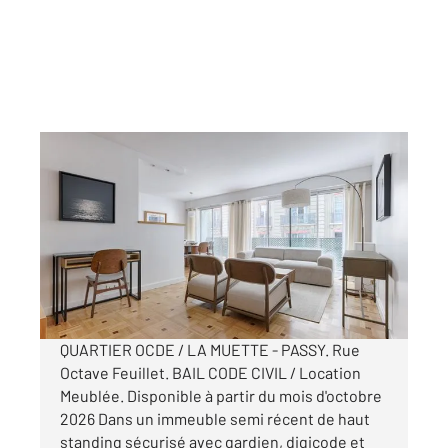
PARIS 75016
2
101,33 m
, 5 pièces
Ref : 10080
Appartement F5 à louer
5 995 €
par mois charges comprises
QUARTIER OCDE / LA MUETTE - PASSY. Rue
Octave Feuillet. BAIL CODE CIVIL / Location
Meublée. Disponible à partir du mois d'octobre
2026 Dans un immeuble semi récent de haut
standing sécurisé avec gardien, digicode et