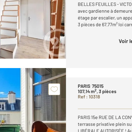
BELLES FEUILLES - VICTO
avec gardienne à demeure
étage par escalier, un app
3 pièces de 67.77m² loi car
Voir 
PARIS 75015
2
107,14 m
, 3 pièces
Ref : 10318
PARIS 15e RUE DE LA CON
terrasse privative plein 
LIBÉRALE AUTORISÉE ! Au 