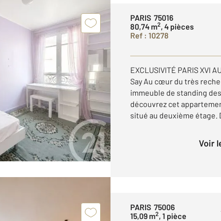
PARIS 75016
2
80,74 m
, 4 pièces
Ref : 10278
EXCLUSIVITÉ PARIS XVI AU
Say Au cœur du très recher
immeuble de standing des
découvrez cet appartement
situé au deuxième étage. D
Voir 
PARIS 75006
2
15,09 m
, 1 pièce