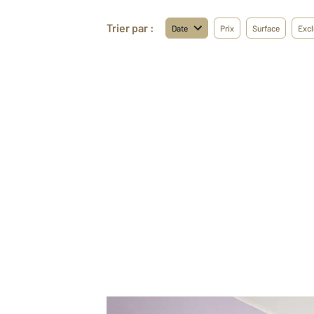
Trier par :
Date
Prix
Surface
Excl