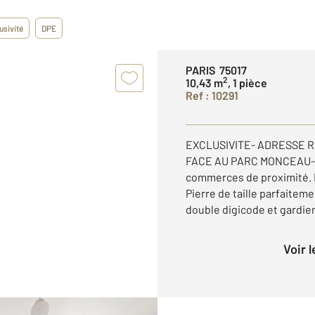
usivité
DPE
PARIS 75017
2
10,43 m
, 1 pièce
Ref : 10291
EXCLUSIVITE- ADRESSE 
FACE AU PARC MONCEAU- 
commerces de proximité. 
Pierre de taille parfaitem
double digicode et gardie
Voir 