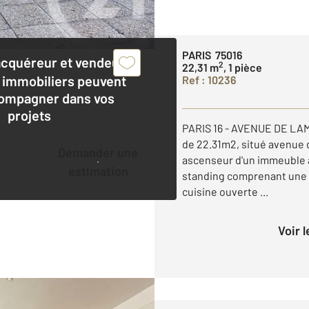
PARIS 75016
acquéreur et vendeur,
2
22,31 m
, 1 pièce
 immobiliers peuvent
Ref : 10236
ompagner dans vos
projets
PARIS 16 - AVENUE DE LA
de 22.31m2, situé avenue 
Demander une
ascenseur d'un immeuble a
estimation
standing comprenant une e
cuisine ouverte ...
Voir 